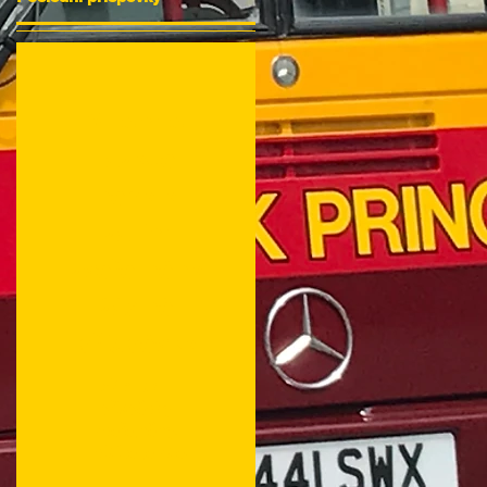
V tomto
jazyce
nebyly
zatím
zveřejněny
žádné
příspěvky
Až budou
příspěvky
zveřejněny,
uvidíte je zde.