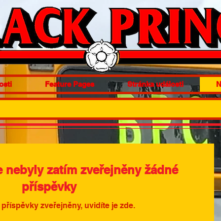
osti
Feature Pages
Stránka události
N
e nebyly zatím zveřejněny žádné
příspěvky
příspěvky zveřejněny, uvidíte je zde.