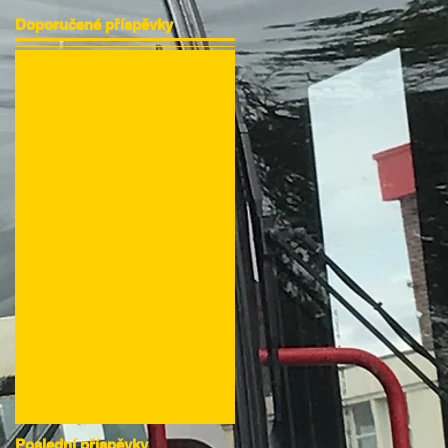
Doporučené příspěvky
V tomto
jazyce
nebyly zatím
zveřejněny
žádné
příspěvky
Až budou
příspěvky
zveřejněny, uvidíte
je zde.
Poslední příspěvky