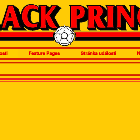
osti
Feature Pages
Stránka události
N