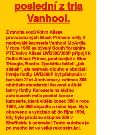
poslední z tria
Vanhool.
Z mnoha vozů Volvo Ailsas
provozovaných Black Princem měly 3
neobvyklé karoserie Vanhool McArdle.
V roce 1989 se bývalý South Yorkshire
PTE Volvo Ailsas LWB380/388P připojil k
flotile Black Prince, pocházející z Blue
Triangle, Bootle. Zpočátku běželi „jak
získali“, ale netrvalo dlouho a obdrželi
livreje flotily. LWB380P byl překonán v
barvách 21st Anniversary, zatímco 388
obdrželo standardní červené a žluté
barvy flotily. Karoserie na těchto
autobusech měla pověst koroze
karoserie, která viděla konec 380 v roce
1992, ale 388 dopadlo o něco lépe. Bylo
obnoveno a vydrželo až do října 1994,
kdy bylo prodáno skupině 388 v
Sheffieldu k uchování. Tento autobus je
po mnoho let ve velké rekonstrukci.