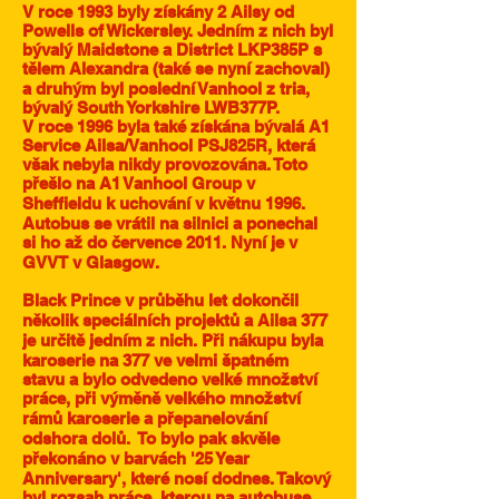
V roce 1993 byly získány 2 Ailsy od
Powells of Wickersley. Jedním z nich byl
bývalý Maidstone a District LKP385P s
tělem Alexandra (také se nyní zachoval)
a druhým byl poslední Vanhool z tria,
bývalý South Yorkshire LWB377P.
V roce 1996 byla také získána bývalá A1
Service Ailsa/Vanhool PSJ825R, která
však nebyla nikdy provozována. Toto
přešlo na A1 Vanhool Group v
Sheffieldu k uchování v květnu 1996.
Autobus se vrátil na silnici a ponechal
si ho až do července 2011. Nyní je v
GVVT v Glasgow.
Black Prince v průběhu let dokončil
několik speciálních projektů a Ailsa 377
je určitě jedním z nich. Při nákupu byla
karoserie na 377 ve velmi špatném
stavu a bylo odvedeno velké množství
práce, při výměně velkého množství
rámů karoserie a přepanelování
odshora dolů.
To bylo pak skvěle
překonáno v barvách '25 Year
Anniversary', které nosí dodnes. Takový
byl rozsah práce, kterou na autobuse