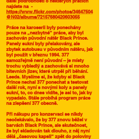
další podrobnosti o některých pracích
najdete na
-
https://www.flickr.com/photos/34647504
@N02/albums/72157680420603055
Práce na karoserii byly ponechány
pouze na „nezbytné“ práce, aby byl
zachován původní nátěr Black Prince.
Panely sukní byly přelakovány, ale
zbytek autobusu v původním nátěru, jak
byl použit v březnu
1994. 377
samozřejmě není původní – je místy
trochu vybledlý a zachovává si mnoho
bitevních jizev, které utrpěl při běhání.
Leeds. Myslíme si, že kdyby si Black
Prince nechal 377 ponechat a testovat
další rok, nyní s novými koly a panely
sukní, to, co dnes vidíte, je asi to, jak by
vypadalo. Stále probíhá program práce
na zlepšení 377 obecně.
Při nákupu pro konzervaci se nikdy
neočekávalo, že by 377 znovu běžel v
barvách Black Prince, ale skutečnost,
že byl skladován tak dlouho, z něj nyní
dělá „časovou kapsli“ zpět do poloviny