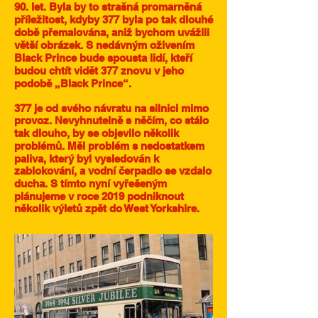
90. let. Byla by to strašná promarněná
příležitost, kdyby 377 byla po tak dlouhé
době přemalována, aniž bychom uvážili
větší obrázek. S nedávným oživením
Black Prince bude spousta lidí, kteří
budou chtít vidět 377 znovu v jeho
podobě „Black Prince“.
377 je od svého návratu na silnici mimo
provoz. Nevyhnutelně s něčím, co stálo
tak dlouho, by se objevilo několik
problémů. Měl problém s nedostatkem
paliva, který byl vysledován k
zablokování, a vodní čerpadlo se vzdalo
ducha. S tímto nyní vyřešeným
plánujeme v roce 2019 podniknout
několik výletů zpět do West Yorkshire.