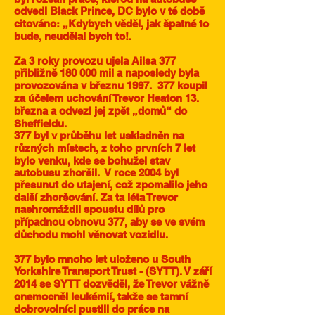
odvedl Black Prince, DC bylo v té době
citováno: „Kdybych věděl, jak špatné to
bude, neudělal bych to!.
Za 3 roky provozu ujela Ailsa 377
přibližně 180 000 mil a naposledy byla
provozována v březnu 1997.
377 koupil
za účelem uchování Trevor Heaton 13.
března a odvezl jej zpět „domů“ do
Sheffieldu.
377 byl v průběhu let uskladněn na
různých místech, z toho prvních 7 let
bylo venku, kde se bohužel stav
autobusu zhoršil.
V roce 2004 byl
přesunut do utajení, což zpomalilo jeho
další zhoršování. Za ta léta Trevor
nashromáždil spoustu dílů pro
případnou obnovu 377, aby se ve svém
důchodu mohl věnovat vozidlu.
377 bylo mnoho let uloženo u South
Yorkshire Transport Trust - (SYTT). V září
2014 se SYTT dozvěděl, že Trevor vážně
onemocněl leukémií, takže se tamní
dobrovolníci pustili do práce na