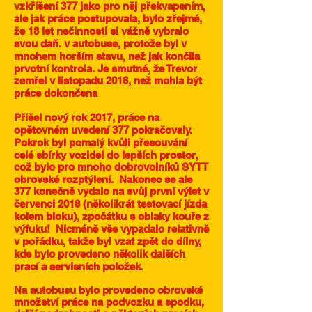
vzkříšení 377 jako pro něj překvapením,
ale jak práce postupovala, bylo zřejmé,
že 18 let nečinnosti si vážně vybralo
svou daň. v autobuse, protože byl v
mnohem horším stavu, než jak končila
prvotní kontrola. Je smutné, že Trevor
zemřel v listopadu 2016, než mohla být
práce dokončena
Přišel nový rok 2017, práce na
opětovném uvedení 377 pokračovaly.
Pokrok byl pomalý kvůli přesouvání
celé sbírky vozidel do lepších prostor,
což bylo pro mnoho dobrovolníků SYTT
obrovské rozptýlení.
Nakonec se ale
377 konečně vydalo na svůj první výlet v
červenci 2018 (několikrát testovací jízda
kolem bloku), zpočátku s oblaky kouře z
výfuku!
Nicméně vše vypadalo relativně
v pořádku, takže byl vzat zpět do dílny,
kde bylo provedeno několik dalších
prací a servisních položek.
Na autobusu bylo provedeno obrovské
množství práce na podvozku a spodku,