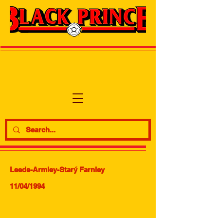
Leeds-Armley-Starý Farnley
11/04/1994