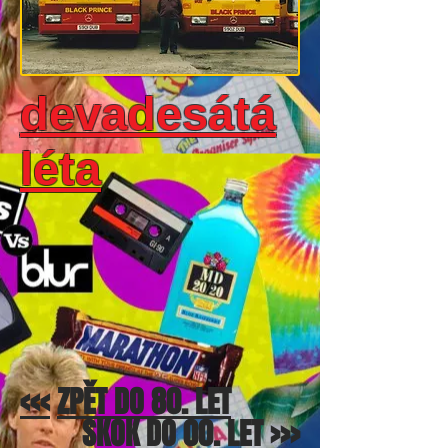
devadesátá
léta
<<<
ZPĚT DO 80. LET
SKOK DO 00. LET
>>>