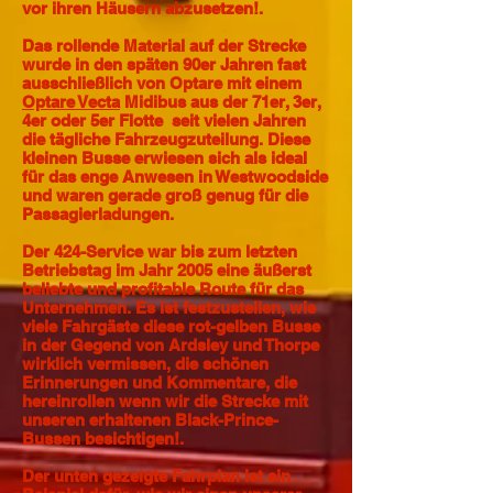
vor ihren Häusern abzusetzen!.
Das rollende Material auf der Strecke
wurde in den späten 90er Jahren fast
ausschließlich von Optare mit einem
Optare Vecta
Midibus aus der 71er, 3er,
4er oder 5er Flotte
seit vielen Jahren
die tägliche Fahrzeugzuteilung. Diese
kleinen Busse erwiesen sich als ideal
für das enge Anwesen in Westwoodside
und waren gerade groß genug für die
Passagierladungen.
Der 424-Service war bis zum letzten
Betriebstag im Jahr 2005 eine äußerst
beliebte und profitable Route für das
Unternehmen. Es ist festzustellen, wie
viele Fahrgäste diese rot-gelben Busse
in der Gegend von Ardsley und Thorpe
wirklich vermissen, die schönen
Erinnerungen und Kommentare, die
hereinrollen wenn wir die Strecke mit
unseren erhaltenen Black-Prince-
Bussen besichtigen!.
Der unten gezeigte Fahrplan ist ein