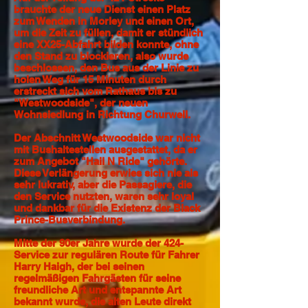
brauchte der neue Dienst einen Platz
zum Wenden in Morley und einen Ort,
um die Zeit zu füllen, damit er stündlich
eine XX25-Abfahrt bilden konnte, ohne
den Stand zu blockieren, also wurde
beschlossen, den Bus aus der Linie zu
holen Weg für 15 Minuten durch
erstreckt sich vom Rathaus bis zu
"Westwoodside", der neuen
Wohnsiedlung in Richtung Churwell.
Der Abschnitt Westwoodside war nicht
mit Bushaltestellen ausgestattet, da er
zum Angebot "Hail N Ride" gehörte.
Diese Verlängerung erwies sich nie als
sehr lukrativ, aber die Passagiere, die
den Service nutzten, waren sehr loyal
und dankbar für die Existenz der Black
Prince-Busverbindung.
Mitte der 90er Jahre wurde der 424-
Service zur regulären Route für Fahrer
Harry Haigh, der bei seinen
regelmäßigen Fahrgästen für seine
freundliche Art und entspannte Art
bekannt wurde, die alten Leute direkt